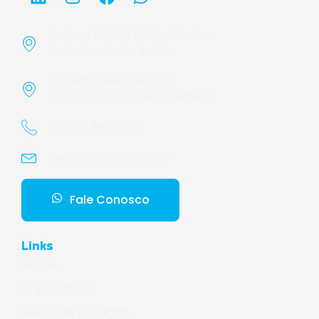
Av. Dom Pedro II, 288, 9º Andar
B. Jardim - Santo André
Rua Arthur Barbarini, 615
Distrito Industrial de Indaiatuba
+55 (11) 4438-1545
parluto@parluto.com.br
Fale Conosco
Links
Home
O Escritório
Áreas de Atuação