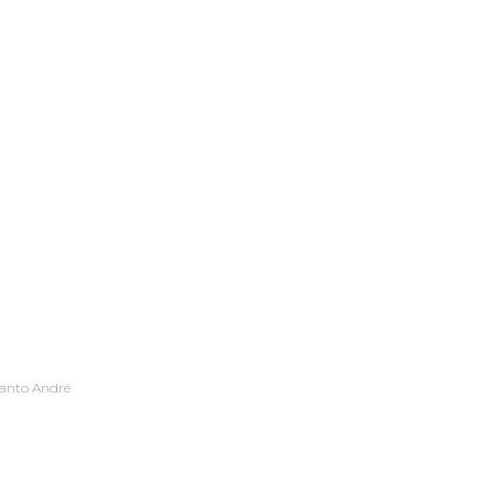
s reservados.
 Santo André