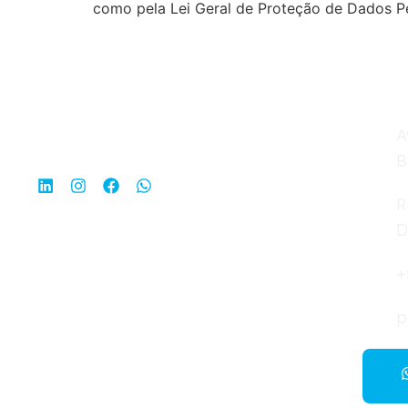
como pela Lei Geral de Proteção de Dados Pe
A
B
R
D
+
p