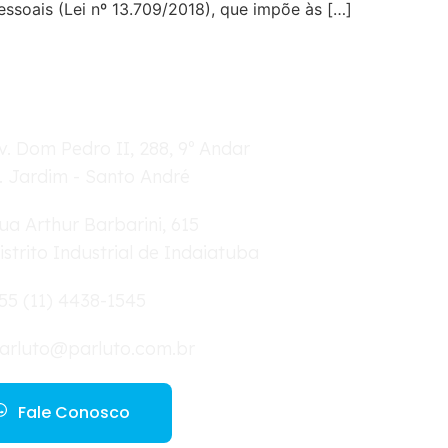
ssoais (Lei nº 13.709/2018), que impõe às […]
v. Dom Pedro II, 288, 9º Andar
. Jardim - Santo André
ua Arthur Barbarini, 615
istrito Industrial de Indaiatuba
55 (11) 4438-1545
arluto@parluto.com.br
Fale Conosco