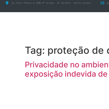
Av. Dom Pedro II, 288, 9º Andar - B. Jardim - Santo André
p
Tag:
proteção de
Privacidade no ambien
exposição indevida de