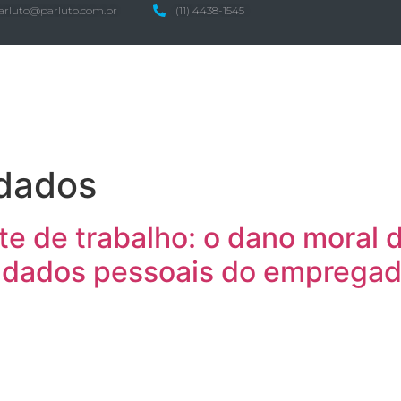
arluto@parluto.com.br
(11) 4438-1545
Home
Áreas de Atuação
O Escritório
Pub
 dados
te de trabalho: o dano moral 
 dados pessoais do empregad